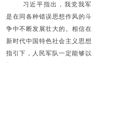
习近平指出，我党我军
是在同各种错误思想作风的斗
争中不断发展壮大的。相信在
新时代中国特色社会主义思想
指引下，人民军队一定能够以
新的历史条件下的空前团结统
一，书写无愧于革命先辈、无
愧于百年基业、无愧于伟大时
代的强军兴军新篇章。
中央军委副主席张升民
主持开班式。第一期全军高级